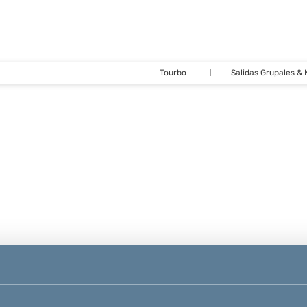
Tourbo
Salidas Grupales &
Cirquitos y
Vuelos, Trenes,
Paquetes
Buses
Hoteles
Paquetes
Autos
Transporte