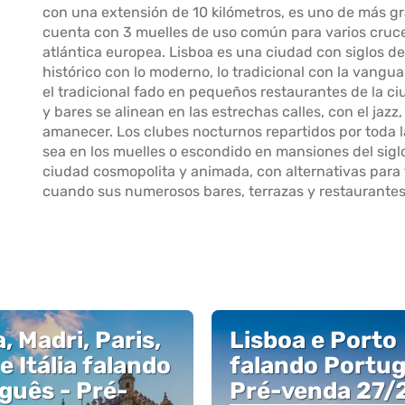
con una extensión de 10 kilómetros, es uno de más gr
cuenta con 3 muelles de uso común para varios crucer
atlántica europea. Lisboa es una ciudad con siglos de
histórico con lo moderno, lo tradicional con la vang
el tradicional fado en pequeños restaurantes de la ci
y bares se alinean en las estrechas calles, con el jazz
amanecer. Los clubes nocturnos repartidos por toda 
sea en los muelles o escondido en mansiones del sigl
ciudad cosmopolita y animada, con alternativas para 
cuando sus numerosos bares, terrazas y restaurantes
, Madri, Paris,
Lisboa e Porto
e Itália falando
falando Portug
guês - Pré-
Pré-venda 27/