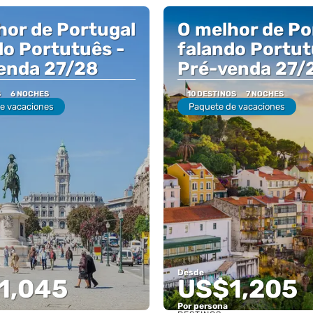
hor de Portugal
O melhor de Po
do Portutuês -
falando Portut
enda 27/28
Pré-venda 27/
S
6 NOCHES
10 DESTINOS
7 NOCHES
e vacaciones
Paquete de vacaciones
Desde
1,045
US$1,205
Por persona