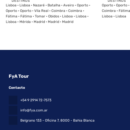
DESTINOS
DESTINOS
Ver
Lisboa · Lisboa · Nazaré · Batalha · Aveiro · Oporto ·
Oporto · Oporto ·
Oporto · Oporto · Vila Real · Coimbra · Coimbra ·
Coimbra · Fátima 
Fátima · Fátima · Tomar · Obidos · Lisboa · Lisboa ·
Lisboa · Lisboa
Lisboa · Mérida · Madrid · Madrid · Madrid
FyA Tour
Contacto
+54 9 2914 72-7573
info@fya.com.ar
Belgrano 133 - Oficina 7
, 8000 - Bahia Blanca