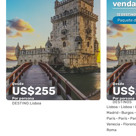
venda
12 DESTIN
Paquete d
Desde
Desde
US$255
US$
Por persona
Por persona
DESTINOS
DESTINO:
Lisboa
Ver
Lisboa · Lisboa · 
Madrid · Burgos ·
París · París · Par
Venecia · Florenc
Roma