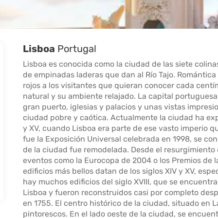
Lisboa
Portugal
Lisboa es conocida como la ciudad de las siete colina
de empinadas laderas que dan al Río Tajo. Romántica 
rojos a los visitantes que quieran conocer cada centí
natural y su ambiente relajado. La capital portugues
gran puerto, iglesias y palacios y unas vistas impres
ciudad pobre y caótica. Actualmente la ciudad ha exp
y XV, cuando Lisboa era parte de ese vasto imperio que
fue la Exposición Universal celebrada en 1998, se con
de la ciudad fue remodelada. Desde el resurgimiento
eventos como la Eurocopa de 2004 o los Premios de 
edificios más bellos datan de los siglos XIV y XV, esp
hay muchos edificios del siglo XVIII, que se encuentr
Lisboa y fueron reconstruidos casi por completo des
en 1755. El centro histórico de la ciudad, situado en 
pintorescos. En el lado oeste de la ciudad, se encuen