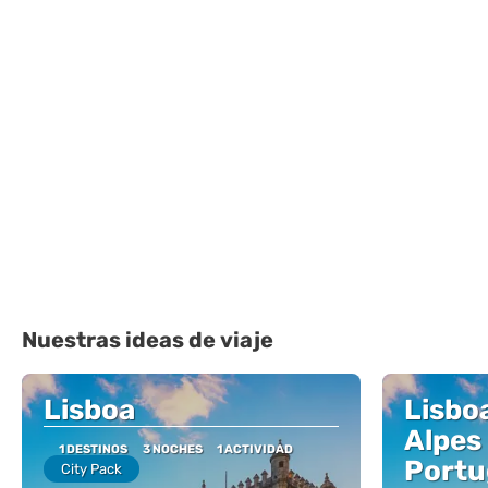
Nuestras ideas de viaje
Lisboa
Lisboa
Alpes 
1 DESTINOS
3 NOCHES
1 ACTIVIDAD
Portu
City Pack