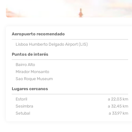
Aeropuerto recomendado
Lisboa Humberto Delgado Airport (LIS)
Puntos de interés
Bairro Alto
Mirador Monsanto
Sao Roque Museum
Lugares cercanos
Estoril
a 22,03 km
Sesimbra
a 32,45 km
Setubal
a 33,97 km