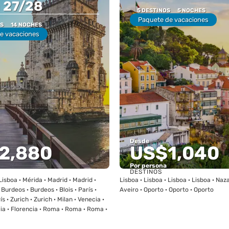
 27/28
5 DESTINOS
5 NOCHES
Paquete de vacaciones
OS
14 NOCHES
e vacaciones
Desde
2,880
US$1,040
Por persona
DESTINOS
Ver
Ver
Lisboa · Mérida · Madrid · Madrid ·
Lisboa · Lisboa · Lisboa · Lisboa · Naz
 Burdeos · Burdeos · Blois · París ·
Aveiro · Oporto · Oporto · Oporto
ís · Zurich · Zurich · Milan · Venecia ·
ia · Florencia · Roma · Roma · Roma ·