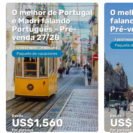
O melhor de Portugal
O mel
e Madri falando
falan
Português - Pré-
Pré-v
venda 27/28
7 DESTINO
Paquete d
12 DESTINOS
9 NOCHES
Paquete de vacaciones
Desde
Desde
US$1,560
US$
Por persona
Por persona