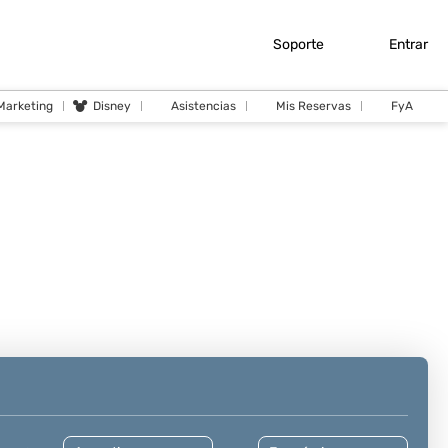
Soporte
Entrar
 Marketing
Disney
Asistencias
Mis Reservas
FyA
Cruceros
Actividades
Traslados
Seguros