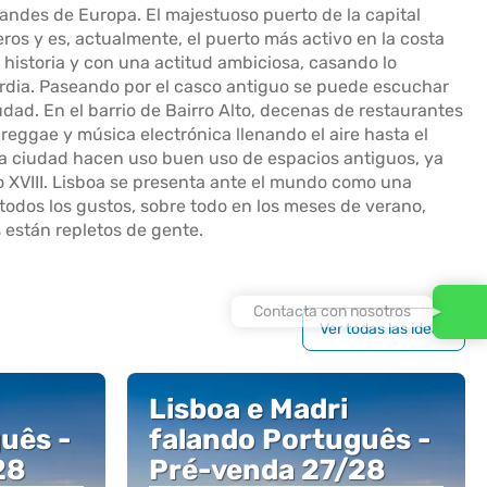
andes de Europa. El majestuoso puerto de la capital
os y es, actualmente, el puerto más activo en la costa
 historia y con una actitud ambiciosa, casando lo
uardia. Paseando por el casco antiguo se puede escuchar
udad. En el barrio de Bairro Alto, decenas de restaurantes
, reggae y música electrónica llenando el aire hasta el
la ciudad hacen uso buen uso de espacios antiguos, ya
o XVIII. Lisboa se presenta ante el mundo como una
todos los gustos, sobre todo en los meses de verano,
 están repletos de gente.
Contacta con nosotros
Ver todas las ideas
Lisboa e Madri
uês -
falando Português -
28
Pré-venda 27/28