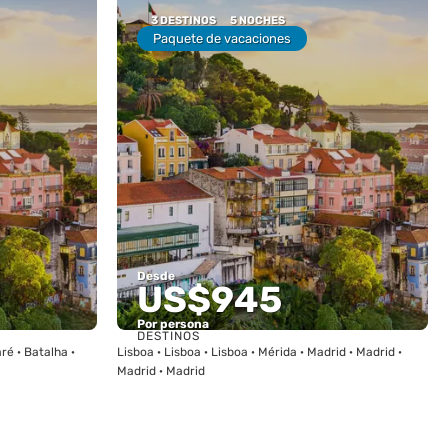
3 DESTINOS
5 NOCHES
Paquete de vacaciones
Desde
US$945
Por persona
DESTINOS
Ver
aré · Batalha ·
Lisboa · Lisboa · Lisboa · Mérida · Madrid · Madrid ·
Madrid · Madrid