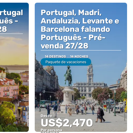
rtugal
Portugal, Madri,
uês -
Andaluzia, Levante e
28
Barcelona falando
Português - Pré-
venda 27/28
14 DESTINOS
14 NOCHES
Paquete de vacaciones
Desde
US$2,470
Por persona