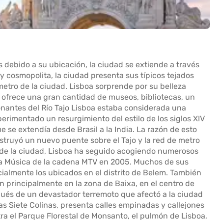
s debido a su ubicación, la ciudad se extiende a través
y cosmopolita, la ciudad presenta sus típicos tejados
metro de la ciudad. Lisboa sorprende por su belleza
a ofrece una gran cantidad de museos, bibliotecas, un
ionantes del Río Tajo Lisboa estaba considerada una
erimentado un resurgimiento del estilo de los siglos XIV
 se extendía desde Brasil a la India. La razón de esto
struyó un nuevo puente sobre el Tajo y la red de metro
 de la ciudad, Lisboa ha seguido acogiendo numerosos
la Música de la cadena MTV en 2005. Muchos de sus
ecialmente los ubicados en el distrito de Belem. También
an principalmente en la zona de Baixa, en el centro de
pués de un devastador terremoto que afectó a la ciudad
Las Siete Colinas, presenta calles empinadas y callejones
tra el Parque Florestal de Monsanto, el pulmón de Lisboa,