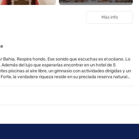
Más info
na
star Bahia. Respira hondo. Ese sonido que escuchas es el océano. Lo
. Además del lujo que esperarías encontrar en un hotel de 5
s piscinas al aire libre, un gimnasio con actividades dirigidas y un
orte, la verdadera riqueza reside en su preciada reserva natural
 tortugas marinas para que juntos podamos proteger a estas
o el coral. También puedes lograr el equilibrio perfecto a través de
 6 restaurantes.