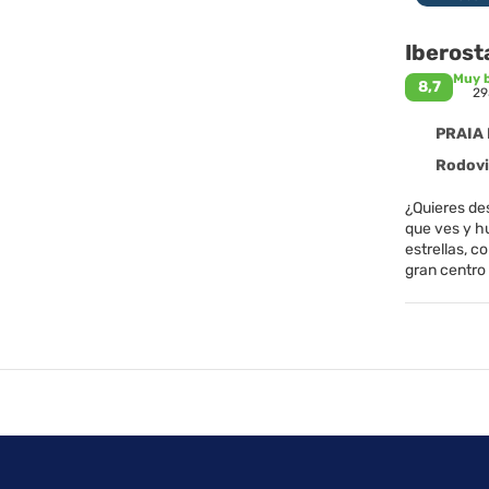
Iberost
Muy 
8,7
29
PRAIA 
Rodovia 
¿Quieres des
que ves y hu
estrellas, c
gran centro
de flora y 
especies en 
la gastronom