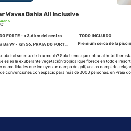
ar Waves Bahia All Inclusive
bueno
57
DO FORTE - a 2,6 km del centro
TODO INCLUIDO
Premium cerca de la pisci
Ba 99 - Km 56, PRAIA DO FORTE 48280-000
cubrir el secreto de la armonía? Solo tienes que entrar al hotel Ibero
eles es la exuberante vegetación tropical que florece en todo el resort
on comodidades que incluyen un campo de golf, un spa completo, relajante
 de convenciones con espacio para más de 3000 personas, en Praia do F
fauna. Te invitamos a colaborar con nuestro programa de protección de
peligro de extinción. O ven a conocer los hábitats de otras especies com
ía. Saborea lo mejor de la cocina brasileña e internacional en nuestros