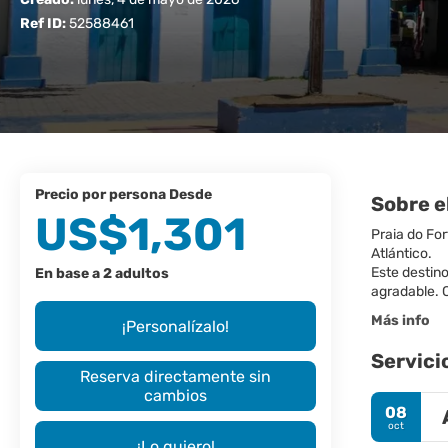
Ref ID:
52588461
precio por persona Desde
Sobre e
US$1,301
Praia do For
Atlántico.
Este destin
En base a 2 adultos
agradable. 
Más info
¡Personalízalo!
Servici
Reserva directamente sin
cambios
08
oct
¡Lo quiero!