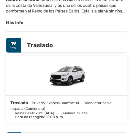
de la costa de Venezuela, y es uno de los cuatro países que
conforman el Reino de los Países Bajos. Esta isla plana sin ríos
es famosa por sus playas de arena blanca y un clima tropical
moderado por los vientos alisios constantes del océano
Más info
Atlántico.
Como cualquier destino del Caribe, sus playas no decepcionan,
son maravillosamente bonitas con arena de plata, cálidas aguas
19
Traslado
turquesas poco profundas y una abundancia de aves y fauna
may
interesante.
Oranjestad es la bulliciosa capital de Aruba. Oranjestad se ha
convertido en un destino dentro del destino Aruba, y es una de
las ciudades más fotogénicas del Caribe. La ciudad es tranquila
pero animada por la noche, tanto es así que la ciudad ha sido
votada, en varias ocasiones, como la ciudad del Caribe con la
mejor vida nocturna.
Traslado
- Privado: Express Comfort XL - Conductor habla
hispana (Camioneta)
Reina Beatrix Intl (AUA)
Juanedu Suites
Hora de recogida: 12:08 p. m.