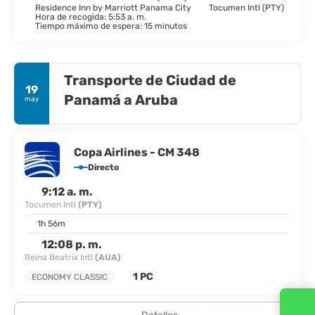
Residence Inn by Marriott Panama City
Tocumen Intl (PTY)
Hora de recogida: 5:53 a. m.
Tiempo máximo de espera: 15 minutos
Transporte de Ciudad de
19
Panamá a Aruba
may
Copa Airlines - CM 348
Directo
9:12 a. m.
Tocumen Intl
(PTY)
1h 56m
12:08 p. m.
Reina Beatrix Intl
(AUA)
1 PC
ECONOMY CLASSIC
Contacta con nosotros