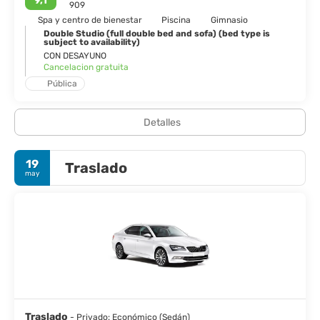
9,1
909
Spa y centro de bienestar
Piscina
Gimnasio
Double Studio (full double bed and sofa) (bed type is
subject to availability)
CON DESAYUNO
Cancelacion gratuita
Pública
Detalles
19
Traslado
may
Traslado
- Privado: Económico (Sedán)