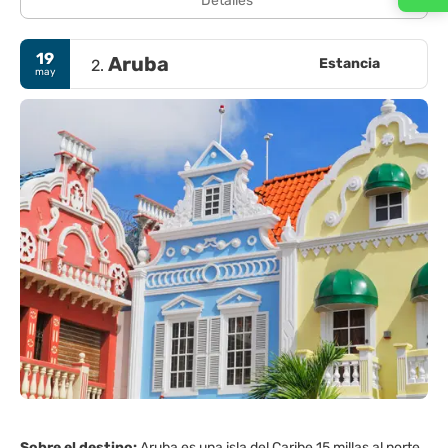
Detalles
19
Aruba
Estancia
2.
may
Sobre el destino:
Aruba es una isla del Caribe 15 millas al norte