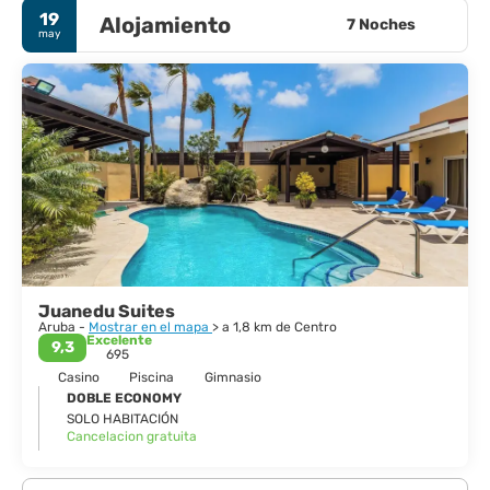
19
Alojamiento
7 Noches
may
Juanedu Suites
Aruba -
Mostrar en el mapa
> a 1,8 km de Centro
Excelente
9,3
695
Casino
Piscina
Gimnasio
DOBLE ECONOMY
SOLO HABITACIÓN
Cancelacion gratuita