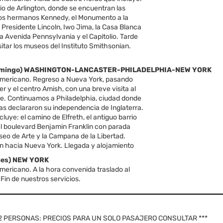
io de Arlington, donde se encuentran las
os hermanos Kennedy, el Monumento a la
 Presidente Lincoln, Iwo Jima, la Casa Blanca
 la Avenida Pennsylvania y el Capitolio. Tarde
isitar los museos del Instituto Smithsonian.
Domingo) WASHINGTON-LANCASTER-PHILADELPHIA-NEW YORK
mericano. Regreso a Nueva York, pasando
r y el centro Amish, con una breve visita al
ge. Continuamos a Philadelphia, ciudad donde
as declararon su independencia de Inglaterra.
ncluye: el camino de Elfreth, el antiguo barrio
el boulevard Benjamin Franklin con parada
seo de Arte y la Campana de la Libertad.
n hacia Nueva York. Llegada y alojamiento
unes) NEW YORK
ericano. A la hora convenida traslado al
Fin de nuestros servicios.
 2 PERSONAS: PRECIOS PARA UN SOLO PASAJERO CONSULTAR ***