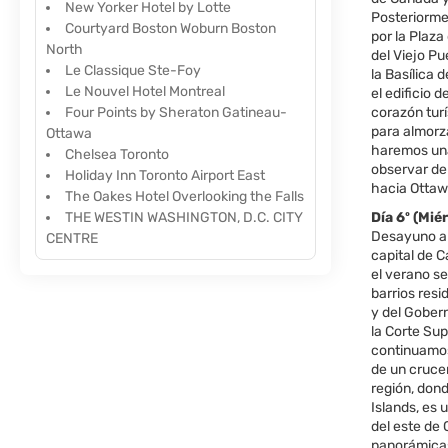
New Yorker Hotel by Lotte
Posteriorme
Courtyard Boston Woburn Boston
por la Plaza
North
del Viejo Pu
Le Classique Ste-Foy
la Basílica 
Le Nouvel Hotel Montreal
el edificio 
Four Points by Sheraton Gatineau-
corazón turí
para almorza
Ottawa
haremos una
Chelsea Toronto
observar de
Holiday Inn Toronto Airport East
hacia Ottaw
The Oakes Hotel Overlooking the Falls
THE WESTIN WASHINGTON, D.C. CITY
Día 6º (M
Desayuno ame
CENTRE
capital de 
el verano se
barrios resi
y del Gober
la Corte Su
continuamos
de un crucer
región, don
Islands, es 
del este de 
panorámicas