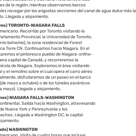
des de la región, mientras observamos barcos
ales navegar por las angostas secciones del canal de agua dulce más l
to. Llegada y alojamiento.
ueves) TORONTO-NIAGARA FALLS
ericano. Recorrido por Toronto visitando la
 Parlamento Provincial, la Universidad de Toronto,
arrio bohemio), la zona residencial de Forest
ónica Torre CN. Continuamos hacia Niagara. En el
itaremos el pintoresco pueblo de Niagara-onthe-
mera capital de Canadá, y recorreremos la
inícola de Niagara. Exploramos el área visitando
ral y el remolino sobre el cual opera el carro aéreo
nalmente, disfrutaremos de un paseo en el barco
(de mayo a octubre) o de los túneles escénicos
 a mayo). Llegada y alojamiento.
iernes) NIAGARA FALLS-WASHINGTON
ntinental. Salida hacia Washington, atravesando
 de Nueva York y Pennsylvania y los
aches. Llegada a Washington DC, la capital
ojamiento.
ábado) WASHINGTON
ericano. Visita de cuatro horas que incluye: