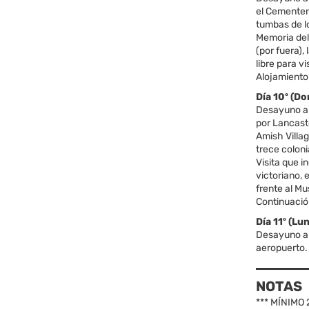
el Cementer
tumbas de l
Memoria del
(por fuera),
libre para v
Alojamiento
Día 10º (
Desayuno a
por Lancaste
Amish Villa
trece coloni
Visita que i
victoriano, 
frente al Mu
Continuació
Día 11º (L
Desayuno am
aeropuerto. 
NOTAS
*** MÍNIMO