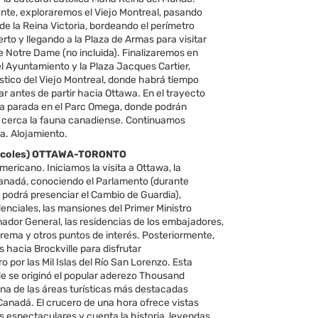
nte, exploraremos el Viejo Montreal, pasando
 de la Reina Victoria, bordeando el perímetro
erto y llegando a la Plaza de Armas para visitar
de Notre Dame (no incluida). Finalizaremos en
del Ayuntamiento y la Plaza Jacques Cartier,
stico del Viejo Montreal, donde habrá tiempo
r antes de partir hacia Ottawa. En el trayecto
 parada en el Parc Omega, donde podrán
 cerca la fauna canadiense. Continuamos
a. Alojamiento.
iércoles) OTTAWA-TORONTO
ricano. Iniciamos la visita a Ottawa, la
Canadá, conociendo el Parlamento (durante
 podrá presenciar el Cambio de Guardia),
denciales, las mansiones del Primer Ministro
nador General, las residencias de los embajadores,
prema y otros puntos de interés. Posteriormente,
 hacia Brockville para disfrutar
o por las Mil Islas del Río San Lorenzo. Esta
de se originó el popular aderezo Thousand
una de las áreas turísticas más destacadas
Canadá. El crucero de una hora ofrece vistas
 espectaculares y cuenta la historia, leyendas