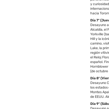
y curiosida
internacion
hacia Toron
Día 7º (J
Desayuno am
Alcaldía, el
Yorkville (b
Hill y la ic
camino, vis
Lake, la pri
región vitiv
el Reloj Flo
español. Fi
Hornblower 
(de octubre
Día 8º (V
Desayuno Co
los estados
Montes Apal
de EEUU. Al
Día 9º (S
Desayuno am