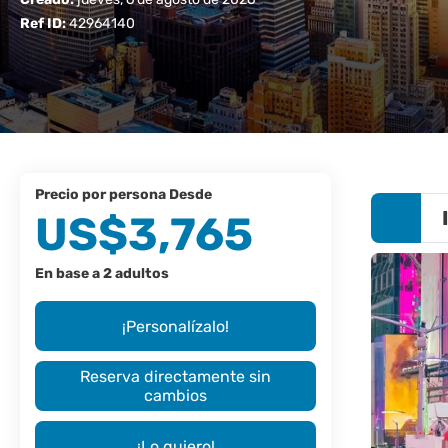
Ref ID:
42964140
precio por persona Desde
US$3,765
En base a 2 adultos
¡Personalízalo!
Reserva directamente sin
cambios
¡Lo quiero!