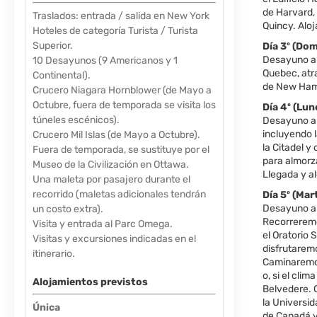
de Harvard, 
Traslados: entrada / salida en New York
Quincy. Alo
Hoteles de categoría Turista / Turista
Superior.
Día 3º (D
Desayuno am
10 Desayunos (9 Americanos y 1
Quebec, atr
Continental).
de New Hamp
Crucero Niagara Hornblower (de Mayo a
Octubre, fuera de temporada se visita los
Día 4º (L
túneles escénicos).
Desayuno am
incluyendo 
Crucero Mil Islas (de Mayo a Octubre).
la Citadel y
Fuera de temporada, se sustituye por el
para almorza
Museo de la Civilización en Ottawa.
Llegada y a
Una maleta por pasajero durante el
recorrido (maletas adicionales tendrán
Día 5º (M
Desayuno am
un costo extra).
Recorreremo
Visita y entrada al Parc Omega.
el Oratorio 
Visitas y excursiones indicadas en el
disfrutaremo
itinerario.
Caminaremos
o, si el clim
Alojamientos previstos
Belvedere. 
la Universida
Única
de Canadá y 