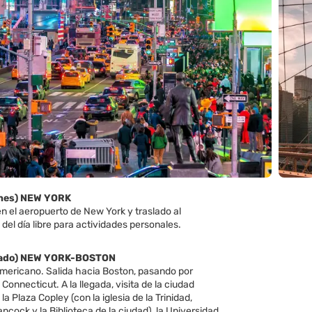
ernes) NEW YORK
n el aeropuerto de New York y traslado al
 del día libre para actividades personales.
ábado) NEW YORK-BOSTON
ericano. Salida hacia Boston, pasando por
 Connecticut. A la llegada, visita de la ciudad
la Plaza Copley (con la iglesia de la Trinidad,
Hancock y la Biblioteca de la ciudad), la Universidad