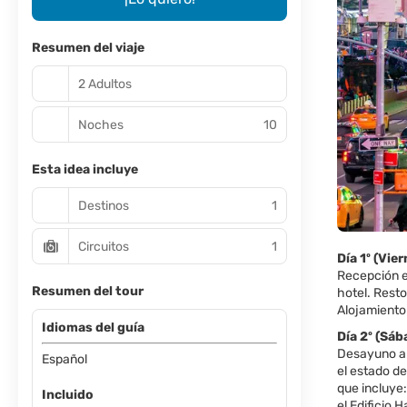
Resumen del viaje
2 Adultos
Noches
10
Esta idea incluye
Destinos
1
Circuitos
1
Día 1º (Vi
Recepción e
Resumen del tour
hotel. Resto
Alojamiento
Idiomas del guía
Día 2º (S
Desayuno am
Español
el estado de
que incluye: 
Incluido
el Edificio 