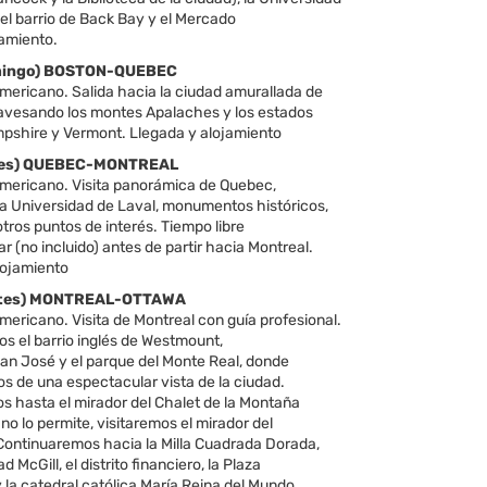
el barrio de Back Bay y el Mercado
jamiento.
omingo) BOSTON-QUEBEC
ericano. Salida hacia la ciudad amurallada de
avesando los montes Apalaches y los estados
shire y Vermont. Llegada y alojamiento
unes) QUEBEC-MONTREAL
ericano. Visita panorámica de Quebec,
la Universidad de Laval, monumentos históricos,
 otros puntos de interés. Tiempo libre
r (no incluido) antes de partir hacia Montreal.
lojamiento
artes) MONTREAL-OTTAWA
ericano. Visita de Montreal con guía profesional.
s el barrio inglés de Westmount,
San José y el parque del Monte Real, donde
s de una espectacular vista de la ciudad.
 hasta el mirador del Chalet de la Montaña
a no lo permite, visitaremos el mirador del
Continuaremos hacia la Milla Cuadrada Dorada,
d McGill, el distrito financiero, la Plaza
la catedral católica María Reina del Mundo.