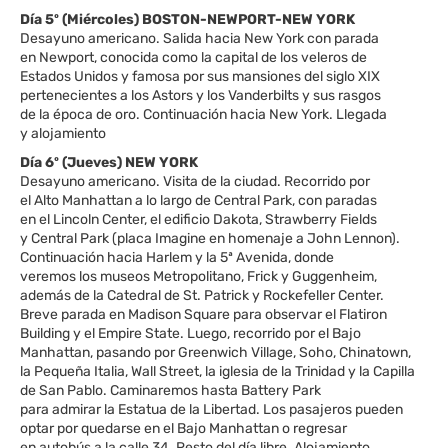
Día 5º (Miércoles) BOSTON-NEWPORT-NEW YORK
Desayuno americano. Salida hacia New York con parada
en Newport, conocida como la capital de los veleros de
Estados Unidos y famosa por sus mansiones del siglo XIX
pertenecientes a los Astors y los Vanderbilts y sus rasgos
de la época de oro. Continuación hacia New York. Llegada
y alojamiento
Día 6º (Jueves) NEW YORK
Desayuno americano. Visita de la ciudad. Recorrido por
el Alto Manhattan a lo largo de Central Park, con paradas
en el Lincoln Center, el edificio Dakota, Strawberry Fields
y Central Park (placa Imagine en homenaje a John Lennon).
Continuación hacia Harlem y la 5ª Avenida, donde
veremos los museos Metropolitano, Frick y Guggenheim,
además de la Catedral de St. Patrick y Rockefeller Center.
Breve parada en Madison Square para observar el Flatiron
Building y el Empire State. Luego, recorrido por el Bajo
Manhattan, pasando por Greenwich Village, Soho, Chinatown,
la Pequeña Italia, Wall Street, la iglesia de la Trinidad y la Capilla
de San Pablo. Caminaremos hasta Battery Park
para admirar la Estatua de la Libertad. Los pasajeros pueden
optar por quedarse en el Bajo Manhattan o regresar
en autobús a la calle 34. Resto del día libre. Alojamiento.