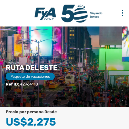
RUTA DEL ESTE
Paquete de vacaciones
Ref ID:
42964110
precio por persona Desde
US$2,275