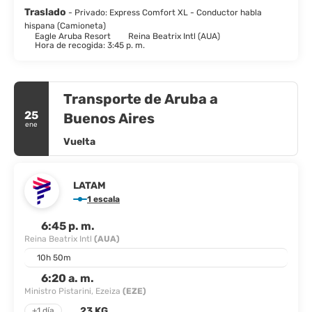
máquinas tragamonedas y juegos de mesa en el casino del hotel
Traslado
- Privado: Express Comfort XL - Conductor habla
mientras disfrutas de un cóctel tropical y música en vivo.
hispana (Camioneta)
Eagle Aruba Resort
Reina Beatrix Intl (AUA)
Hora de recogida: 3:45 p. m.
Transporte de Aruba a
25
Buenos Aires
ene
Vuelta
LATAM
1 escala
6:45 p. m.
Reina Beatrix Intl
(AUA)
10h 50m
6:20 a. m.
Ministro Pistarini, Ezeiza
(EZE)
23 KG
+1 día