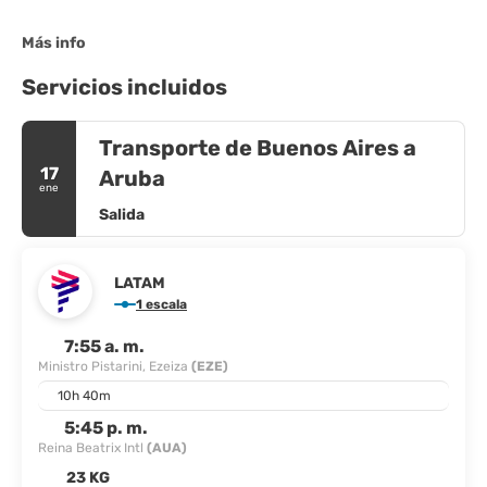
Más info
Servicios incluidos
Transporte de Buenos Aires a
17
Aruba
ene
Salida
LATAM
1 escala
7:55 a. m.
Ministro Pistarini, Ezeiza
(EZE)
10h 40m
5:45 p. m.
Reina Beatrix Intl
(AUA)
23 KG