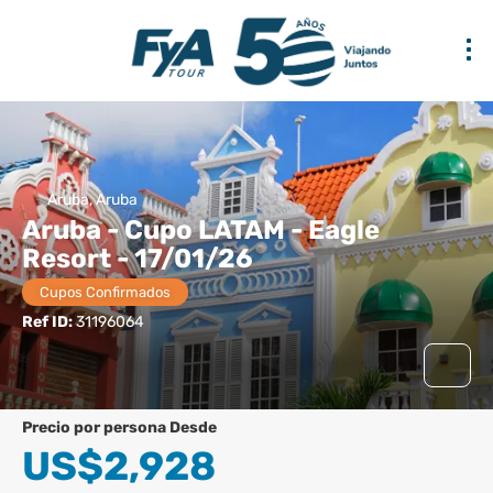
Aruba, Aruba
Aruba - Cupo LATAM - Eagle
Resort - 17/01/26
Cupos Confirmados
Ref ID:
31196064
precio por persona Desde
US$2,928