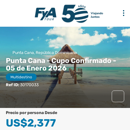
Punta Cana, República Dominicana
Punta Cana - Cupo Confirmado -
05 de Enero 2026
Multidestino
Ref ID:
30170033
precio por persona Desde
US$2,377