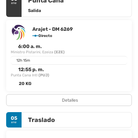
Punta Cana
ene
Salida
Arajet - DM 6269
Directo
6:00 a. m.
Ministro Pistarini, Ezeiza
(EZE)
12h 15m
12:55 p. m.
Punta Cana Intl
(PUJ)
20 KG
Detalles
05
Traslado
ene