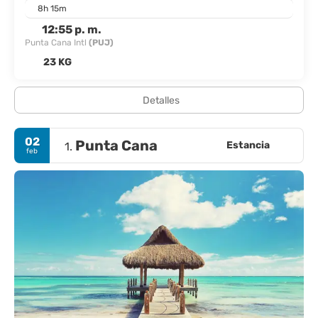
8h 15m
12:55 p. m.
Punta Cana Intl
(PUJ)
23 KG
Detalles
02
Punta Cana
Estancia
1.
feb