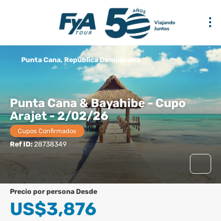
Punta Cana, República Dominicana
Punta Cana & Bayahibe - Cupo
Arajet - 2/02/26
Cupos Confirmados
Ref ID:
28738349
precio por persona Desde
US$3,876