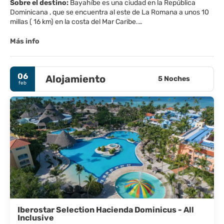
Sobre el destino:
Bayahíbe es una ciudad en la República
Dominicana , que se encuentra al este de La Romana a unos 10
millas ( 16 km) en la costa del Mar Caribe.
El pueblo es pequeño con restaurantes, muchas agencias de
excursiones, centros de buceo, dos o tres bares, un pequeño
Más info
supermercado, una sala de billar y tiendas de comida.
06
Alojamiento
5 Noches
feb
Iberostar Selection Hacienda Dominicus - All
Inclusive