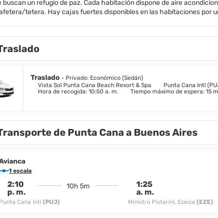
 buscan un refugio de paz. Cada habitación dispone de aire acondiciona
afetera/tetera. Hay cajas fuertes disponibles en las habitaciones por un
as habitaciones, y se pueden alquilar tarjetas SIM para teléfonos inteli
espectáculos nocturnos en el teatro, garantiza un ambiente vibrante. Si
 amantes del golf apreciarán el campo a solo cinco minutos en coche. Las
Traslado
niclub, un spa, un gimnasio, deportes acuáticos no motorizados y una 
urantes a la carta. Desde cócteles junto a la playa hasta experiencias
nitiva.
Traslado
- Privado: Económico (Sedán)
Vista Sol Punta Cana Beach Resort & Spa
Punta Cana Intl (PU
Hora de recogida: 10:50 a. m.
Tiempo máximo de espera: 15 m
Transporte de Punta Cana a Buenos Aires
Avianca
1 escala
2:10
1:25
10h 5m
p. m.
a. m.
Punta Cana Intl
(PUJ)
Ministro Pistarini, Ezeiza
(EZE)