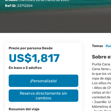
Ref ID:
23712204
Temas
Pun
precio por persona Desde
US$1,817
Sobre e
Punta Cana e
En base a 2 adultos
Cana tiene u
la que los v
ropa de alg
¡Personalízalo!
Los sitios 
• Altos de C
vistas al rí
Reserva directamente sin
variedad de 
cambios
• Juanillo:
kilómetros 
Resumen del viaje