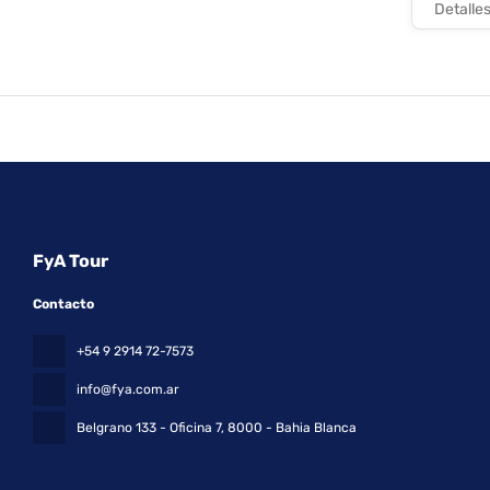
Detalle
FyA Tour
Contacto
+54 9 2914 72-7573
info@fya.com.ar
Belgrano 133 - Oficina 7
, 8000 - Bahia Blanca