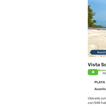
Nuest
Vista S
Buen
8
95
PLAYA 
Avenita Al
Ubicado junt
con 548 habi