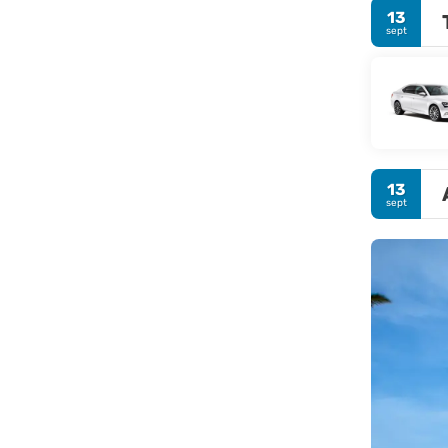
13
sept
13
sept