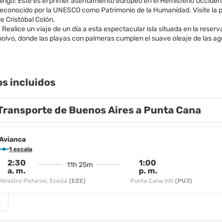
ingo: Este es el primer asentamiento europeo en el Hemisferio Occiden
 reconocido por la UNESCO como Patrimonio de la Humanidad. Visite la pr
de Cristóbal Colón.
: Realice un viaje de un día a esta espectacular isla situada en la reser
olvo, donde las playas con palmeras cumplen el suave oleaje de las agu
os incluidos
Transporte de Buenos Aires a Punta Cana
Avianca
1 escala
2:30
1:00
11h 25m
a. m.
p. m.
Ministro Pistarini, Ezeiza
(EZE)
Punta Cana Intl
(PUJ)
s