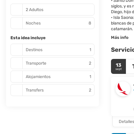
• Santo Dom
siglos, y es
2 Adultos
Diego, hijo 
• Isla Saona
Noches
8
blancas de p
Más info
Esta idea incluye
Servici
Destinos
1
Transporte
2
13
sept
Alojamientos
1
Transfers
2
Detalle