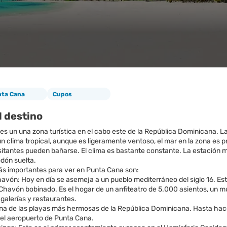
ta Cana
Cupos
l destino
s un una zona turística en el cabo este de la República Dominicana. La 
n clima tropical, aunque es ligeramente ventoso, el mar en la zona es p
isitantes pueden bañarse. El clima es bastante constante. La estación 
odón suelta.
más importantes para ver en Punta Cana son:
havón: Hoy en día se asemeja a un pueblo mediterráneo del siglo 16. Es
o Chavón bobinado. Es el hogar de un anfiteatro de 5.000 asientos, un mu
galerías y restaurantes.
 Una de las playas más hermosas de la República Dominicana. Hasta h
del aeropuerto de Punta Cana.