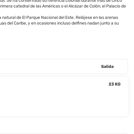
tal. Se ha conservado su herencia colonial durante más de cinco
imera catedral de las Américas o el Alcázar de Colón, el Palacio de
va natural de El Parque Nacional del Este. Relájese en las arenas
as del Caribe, y en ocasiones incluso delfines nadan junto a su
Salida
23 KG