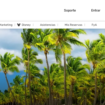
Soporte
Entrar
 Marketing
Disney
Asistencias
Mis Reservas
FyA