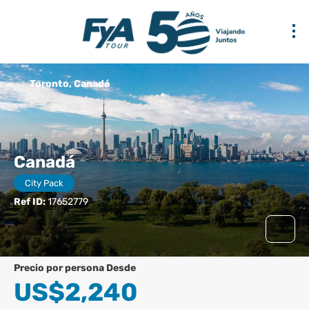
Toronto, Canadá
Canadá
City Pack
Ref ID:
17652779
precio por persona Desde
US$2,240