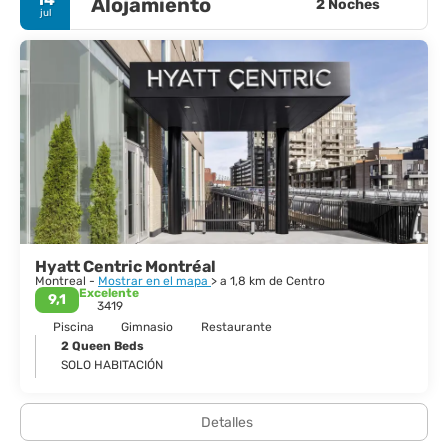
Alojamiento
2 Noches
jul
Hyatt Centric Montréal
Montreal -
Mostrar en el mapa
> a 1,8 km de Centro
Excelente
9,1
3419
Piscina
Gimnasio
Restaurante
2 Queen Beds
SOLO HABITACIÓN
Detalles