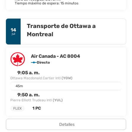
Tiempo máximo de espera: 15 minutos
Transporte de Ottawa a
14
Montreal
jul
Air Canada - AC 8004
Directo
9:05 a. m.
Ottawa Macdonald Cartier Intl
(YOW)
45m
9:50 a. m.
Pierre Elliott Trudeau Intl
(YUL)
1 PC
FLEX
Detalles