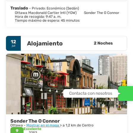
arquitectura Art Deco. Un sitio del patrimonio mundial de la
UNESCO, el Canal Rideau ofrece excelentes vistas de la ciudad.
Traslado
- Privado: Económico (Sedán)
Ottawa Macdonald Cartier Intl (YOW)
Sonder The O Connor
En invierno, se transforma en una pista de patinaje masiva.
Hora de recogida: 9:47 a. m.
También hay dos museos notables, la Galería Nacional de
Tiempo máximo de espera: 45 minutos
Canadá, y el Museo Canadiense de la Civilización.
La capital de Canadá difícilmente podría ser más hermosa.
12
Dinámico, sociable, bilingüe, la ciudad cuenta con festivales,
Alojamiento
2 Noches
jul
parques, teatros, museos, restaurantes, tiendas y suficientes
lugares para cumplir con las expectativas de los visitantes más
Contacta con nosotros
Sonder The O Connor
Ottawa -
Mostrar en el mapa
> a 1,2 km de Centro
Excelente
9
2252