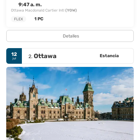
9:47 a. m.
Ottawa Macdonald Cartier Intl
(YOW)
1 PC
FLEX
Detalles
12
Ottawa
Estancia
2.
jul