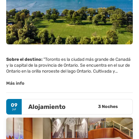
Sobre el destino:
"Toronto es la ciudad más grande de Canadá
y la capital de la provincia de Ontario. Se encuentra en el sur de
Ontario en la orilla noroeste del lago Ontario. Cultivada y
cosmopolita, Toronto es considerada la ciudad más multicultural
diversa del planeta.
Más info
Dominando el horizonte de Toronto, nos encontramos con la
Torre CN, esta torre de comunicación se sitúa en la asombrosa
09
Alojamiento
cifra de 1.815 pies y ofrece vistas espectaculares de Toronto. Un
3 Noches
jul
hito histórico importante de Toronto es el Ayuntamiento Viejo,
que data de 1899. El museo más grande de Canadá de la cultura
mundial, el Royal Ontario Museum exhibe artefactos
impresionantes y objetos arqueológicos de todo el mundo.