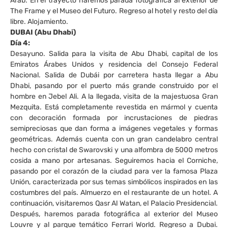
Arab. En el trayecto haremos parada fotográfica al exterior de
The Frame y el Museo del Futuro. Regreso al hotel y resto del día
libre. Alojamiento.
DUBAI (Abu Dhabi)
Día 4:
Desayuno. Salida para la visita de Abu Dhabi, capital de los
Emiratos Árabes Unidos y residencia del Consejo Federal
Nacional. Salida de Dubái por carretera hasta llegar a Abu
Dhabi, pasando por el puerto más grande construido por el
hombre en Jebel Ali. A la llegada, visita de la majestuosa Gran
Mezquita. Está completamente revestida en mármol y cuenta
con decoración formada por incrustaciones de piedras
semipreciosas que dan forma a imágenes vegetales y formas
geométricas. Además cuenta con un gran candelabro central
hecho con cristal de Swarovski y una alfombra de 5000 metros
cosida a mano por artesanas. Seguiremos hacia el Corniche,
pasando por el corazón de la ciudad para ver la famosa Plaza
Unión, caracterizada por sus temas simbólicos inspirados en las
costumbres del país. Almuerzo en el restaurante de un hotel. A
continuación, visitaremos Qasr Al Watan, el Palacio Presidencial.
Después, haremos parada fotográfica al exterior del Museo
Louvre y al parque temático Ferrari World. Regreso a Dubai.