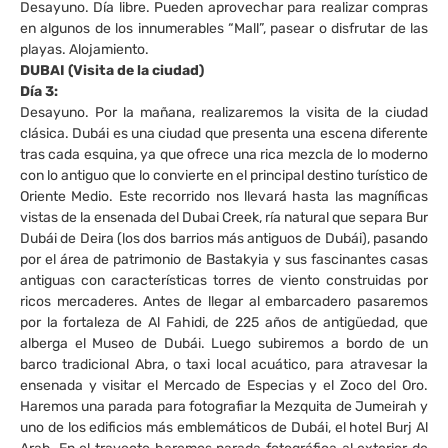
Desayuno. Día libre. Pueden aprovechar para realizar compras
en algunos de los innumerables “Mall”, pasear o disfrutar de las
playas. Alojamiento.
DUBAI (Visita de la ciudad)
Día 3:
Desayuno. Por la mañana, realizaremos la visita de la ciudad
clásica. Dubái es una ciudad que presenta una escena diferente
tras cada esquina, ya que ofrece una rica mezcla de lo moderno
con lo antiguo que lo convierte en el principal destino turístico de
Oriente Medio. Este recorrido nos llevará hasta las magníficas
vistas de la ensenada del Dubai Creek, ría natural que separa Bur
Dubái de Deira (los dos barrios más antiguos de Dubái), pasando
por el área de patrimonio de Bastakyia y sus fascinantes casas
antiguas con características torres de viento construidas por
ricos mercaderes. Antes de llegar al embarcadero pasaremos
por la fortaleza de Al Fahidi, de 225 años de antigüedad, que
alberga el Museo de Dubái. Luego subiremos a bordo de un
barco tradicional Abra, o taxi local acuático, para atravesar la
ensenada y visitar el Mercado de Especias y el Zoco del Oro.
Haremos una parada para fotografiar la Mezquita de Jumeirah y
uno de los edificios más emblemáticos de Dubái, el hotel Burj Al