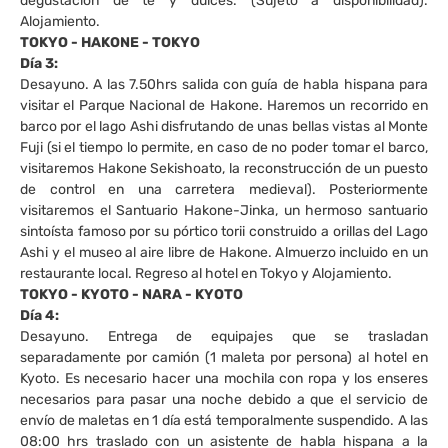
degustación de té y dulces. (Sujeto a disponibilidad).
Alojamiento.
TOKYO - HAKONE - TOKYO
Día 3:
Desayuno. A las 7.50hrs salida con guía de habla hispana para
visitar el Parque Nacional de Hakone. Haremos un recorrido en
barco por el lago Ashi disfrutando de unas bellas vistas al Monte
Fuji (si el tiempo lo permite, en caso de no poder tomar el barco,
visitaremos Hakone Sekishoato, la reconstrucción de un puesto
de control en una carretera medieval). Posteriormente
visitaremos el Santuario Hakone-Jinka, un hermoso santuario
sintoísta famoso por su pórtico torii construido a orillas del Lago
Ashi y el museo al aire libre de Hakone. Almuerzo incluido en un
restaurante local. Regreso al hotel en Tokyo y Alojamiento.
TOKYO - KYOTO - NARA - KYOTO
Día 4:
Desayuno. Entrega de equipajes que se trasladan
separadamente por camión (1 maleta por persona) al hotel en
Kyoto. Es necesario hacer una mochila con ropa y los enseres
necesarios para pasar una noche debido a que el servicio de
envío de maletas en 1 día está temporalmente suspendido. A las
08:00 hrs traslado con un asistente de habla hispana a la