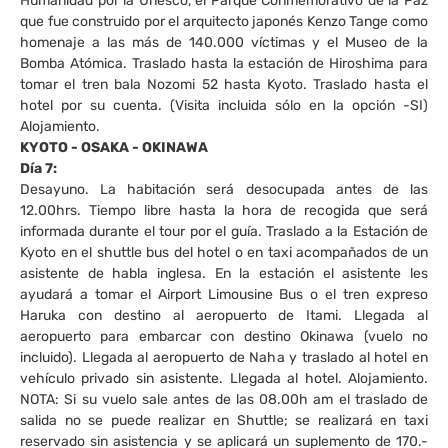
Humanidad por la Unesco, el Parque Conmemorativo de la Paz
que fue construido por el arquitecto japonés Kenzo Tange como
homenaje a las más de 140.000 víctimas y el Museo de la
Bomba Atómica. Traslado hasta la estación de Hiroshima para
tomar el tren bala Nozomi 52 hasta Kyoto. Traslado hasta el
hotel por su cuenta. (Visita incluida sólo en la opción -SI)
Alojamiento.
KYOTO - OSAKA - OKINAWA
Día 7:
Desayuno. La habitación será desocupada antes de las
12.00hrs. Tiempo libre hasta la hora de recogida que será
informada durante el tour por el guía. Traslado a la Estación de
Kyoto en el shuttle bus del hotel o en taxi acompañados de un
asistente de habla inglesa. En la estación el asistente les
ayudará a tomar el Airport Limousine Bus o el tren expreso
Haruka con destino al aeropuerto de Itami. Llegada al
aeropuerto para embarcar con destino Okinawa (vuelo no
incluido). Llegada al aeropuerto de Naha y traslado al hotel en
vehículo privado sin asistente. Llegada al hotel. Alojamiento.
NOTA: Si su vuelo sale antes de las 08.00h am el traslado de
salida no se puede realizar en Shuttle; se realizará en taxi
reservado sin asistencia y se aplicará un suplemento de 170.-