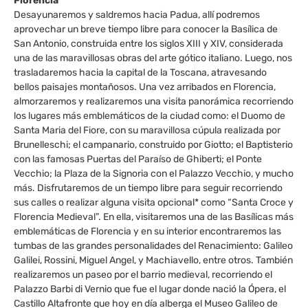
Florencia
Desayunaremos y saldremos hacia Padua, allí podremos
aprovechar un breve tiempo libre para conocer la Basílica de
San Antonio, construida entre los siglos XIII y XIV, considerada
una de las maravillosas obras del arte gótico italiano. Luego, nos
trasladaremos hacia la capital de la Toscana, atravesando
bellos paisajes montañosos. Una vez arribados en Florencia,
almorzaremos y realizaremos una visita panorámica recorriendo
los lugares más emblemáticos de la ciudad como: el Duomo de
Santa Maria del Fiore, con su maravillosa cúpula realizada por
Brunelleschi; el campanario, construido por Giotto; el Baptisterio
con las famosas Puertas del Paraíso de Ghiberti; el Ponte
Vecchio; la Plaza de la Signoria con el Palazzo Vecchio, y mucho
más. Disfrutaremos de un tiempo libre para seguir recorriendo
sus calles o realizar alguna visita opcional* como “Santa Croce y
Florencia Medieval”. En ella, visitaremos una de las Basílicas más
emblemáticas de Florencia y en su interior encontraremos las
tumbas de las grandes personalidades del Renacimiento: Galileo
Galilei, Rossini, Miguel Angel, y Machiavello, entre otros. También
realizaremos un paseo por el barrio medieval, recorriendo el
Palazzo Barbi di Vernio que fue el lugar donde nació la Ópera, el
Castillo Altafronte que hoy en día alberga el Museo Galileo de