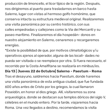
producción de limoncello, el licor típico de la región. Después,
nos dirigiremos al puerto para trasladarnos en barco hasta
Salerno, lugar con vistas al hermoso golfo homónimo, que
conserva intacta su estructura medieval original. Realizaremos
una visita panorámica por su centro histórico, con sus
calles empedradas y callejones como la Via dei Mercanti y su
paseo marítimo. Finalizaremos el día hospedán- donos en
nuestro alojamiento en Salerno, cenaremos y recargaremos
energías.
*Existe la posibilidad de que, por motivos climatológicos y/u
operativos ajenos al operador, alguna de las locali- dades no
pueda ser visitada o se reemplace por otra. Si fuera necesario, el
recorrido por la Costa Amalfitana se realizaría en minibus/es.
Día 13 | Jueves 22 de Octubre| Salerno - Paestum - Roma
Tras el desayuno, saldremos hacia Paestum, donde haremos
una visita panorámica de esta antigua ciudad, que fue fundada
600 años antes de Cristo por los griegos, la cual llamaron
Poseidón, en honor al dios griego. Allí, visitaremos su zona
arqueológica, donde se destacan sus templos dóricos del siglo V,
célebres en el mundo entero. Por la tarde, viajaremos hacia
Roma. Una vez llegados a destino, recomendamos la visita