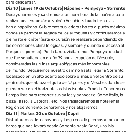
para descansar.
Día 10 |Lunes 19 de Octubre| Nápoles - Pompeya - Sorrento
Desayunaremos y saldremos a primera hora de la mañana para
realizar una excursión al volcán Vesubio, situado frente a la
bahía napolitana. Subiremos sus laderas hasta el punto máximo
donde se permite la llegada de los autobuses y continuaremos a
pie hasta el cráter (esta excursión se realizará dependiendo de
las condiciones climatológicas, y siempre y cuando el acceso al
Parque se permita). Por la tarde, visitaremos Pompeya, ciudad
que fue sepultada en el año 79 por la erupción del Vesubio,
consideradas las ruinas arqueológicas más importantes
del mundo. Seguiremos nuestro camino hasta llegar a Sorrento,
localizado en un alto acantilado sobre el mar, en el centro de su
península, que abraza el golfo de Nápoles y el Vesubio, donde se
pueden ver en el horizonte las islas Ischia y Procida. Tendremos
tiempo libre para recorrer sus calles y conocer el Corso Italia, la
plaza Tasso, la Catedral, etc. Nos trasladaremos al hotel en la
Región de Sorrento, cenaremos y nos alojaremos.
Día 11 | Martes 20 de Octubre | Capri
Disfrutaremos del desayuno, y luego nos dirigiremos a tomar un
barco que nos llevará desde Sorrento hasta Capri, una isla