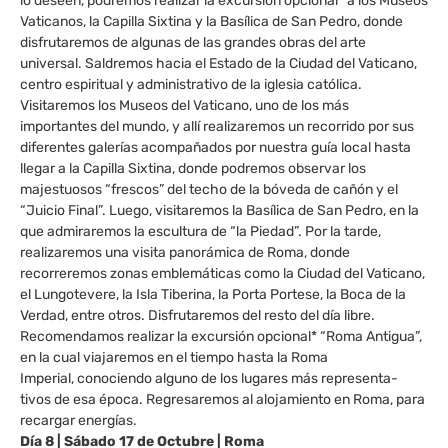
lo deseen, podremos realizar la excursión opcional* a los Museos
Vaticanos, la Capilla Sixtina y la Basílica de San Pedro, donde
disfrutaremos de algunas de las grandes obras del arte
universal. Saldremos hacia el Estado de la Ciudad del Vaticano,
centro espiritual y administrativo de la iglesia católica.
Visitaremos los Museos del Vaticano, uno de los más
importantes del mundo, y allí realizaremos un recorrido por sus
diferentes galerías acompañados por nuestra guía local hasta
llegar a la Capilla Sixtina, donde podremos observar los
majestuosos “frescos” del techo de la bóveda de cañón y el
“Juicio Final”. Luego, visitaremos la Basílica de San Pedro, en la
que admiraremos la escultura de “la Piedad”. Por la tarde,
realizaremos una visita panorámica de Roma, donde
recorreremos zonas emblemáticas como la Ciudad del Vaticano,
el Lungotevere, la Isla Tiberina, la Porta Portese, la Boca de la
Verdad, entre otros. Disfrutaremos del resto del día libre.
Recomendamos realizar la excursión opcional* “Roma Antigua”,
en la cual viajaremos en el tiempo hasta la Roma
Imperial, conociendo alguno de los lugares más representa-
tivos de esa época. Regresaremos al alojamiento en Roma, para
recargar energías.
Día 8 | Sábado 17 de Octubre | Roma