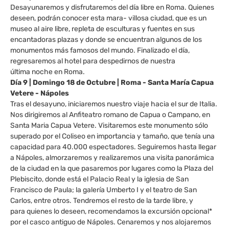
Desayunaremos y disfrutaremos del día libre en Roma. Quienes
deseen, podrán conocer esta mara- villosa ciudad, que es un
museo al aire libre, repleta de esculturas y fuentes en sus
encantadoras plazas y donde se encuentran algunos de los
monumentos más famosos del mundo. Finalizado el día,
regresaremos al hotel para despedirnos de nuestra
última noche en Roma.
Día 9 | Domingo 18 de Octubre | Roma - Santa María Capua
Vetere - Nápoles
Tras el desayuno, iniciaremos nuestro viaje hacia el sur de Italia.
Nos dirigiremos al Anfiteatro romano de Capua o Campano, en
Santa Maria Capua Vetere. Visitaremos este monumento sólo
superado por el Coliseo en importancia y tamaño, que tenía una
capacidad para 40.000 espectadores. Seguiremos hasta llegar
a Nápoles, almorzaremos y realizaremos una visita panorámica
de la ciudad en la que pasaremos por lugares como la Plaza del
Plebiscito, donde está el Palacio Real y la iglesia de San
Francisco de Paula; la galería Umberto I y el teatro de San
Carlos, entre otros. Tendremos el resto de la tarde libre, y
para quienes lo deseen, recomendamos la excursión opcional*
por el casco antiguo de Nápoles. Cenaremos y nos alojaremos