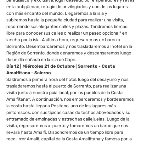
paradisíaca y exclusiva, lugar deseado por emperadores y reyes
en la antigüedad, refugio de privilegiados y uno de los lugares
con más encanto del mundo. Llegaremos a la isla y
subiremos hasta la pequeña ciudad para realizar una visita,
recorriendo sus elegantes calles y plazas. Tendremos tiempo
libre para conocer sus calles o realizar un paseo opcional* en
lancha por la isla. A última hora, regresaremos en barco a
Sorrento. Desembarcaremos y nos trasladaremos al hotel en la
Región de Sorrento, donde cenaremos y descansaremos luego
de un día soñado en la isla de Capri.
Día 12 | Miércoles 21 de Octubre | Sorrento - Costa
Amalfitana - Salerno
Saldremos a primera hora del hotel, luego del desayuno y nos
trasladaremos hasta el puerto de Sorrento, para realizar una
visita junto a nuestro guía local, por los pueblos de la Costa
Amalfitana*. A continuación, nos embarcaremos y bordearemos
la costa hasta llegar a Positano, uno de los lugares más
pintorescos, con sus típicas casas de techos abovedados y su
entramado de empinadas y estrechas callejuelas. Luego de la
visita, regresaremos al puerto y tomaremos un barco que nos
llevará hasta Amalfi. Dispondremos de un tiempo libre para
reco- rrer Amalfi, capital de la Costa Amalfitana y famosa por la