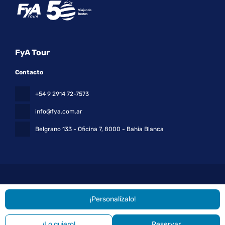
FyA Tour
Contacto
+54 9 2914 72-7573
info@fya.com.ar
Belgrano 133 - Oficina 7
, 8000 - Bahia Blanca
¡Personalízalo!
Todos los derechos reservados FyA Tour © 2026
Política de
privacidad
¡Lo quiero!
Reservar